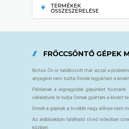
TERMÉKEK
ÖSSZESZERELÉSE
TOVÁBB...
FRÖCCSÖNTŐ GÉPEK 
Biztos Ön is találkozott már azzal a problé
anyagból nem tudta Önnek legyártani a kívánt
Példának a legnagyobb gépünket hoznánk. Leg
vállalatunk le tudja Önnek gyártani a kívánt t
Ennek a gépnek a további nagy előnye nem más
Az alábbiakban található rövid videóban s
közben.