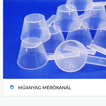
MŰANYAG MÉRŐKANÁL
TOVÁBB....