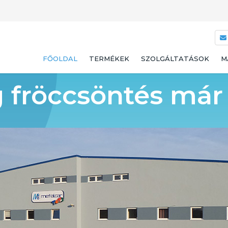
FŐOLDAL
TERMÉKEK
SZOLGÁLTATÁSOK
M
fröccsöntés már 
MŰANYAG MÉRŐKANALAK
MŰANYAG FRÖCCSÖNTÉS
JÁTÉKOK
BÉRGYÁRTÁS
PIZZATÁVTARTÓ
BÉRRAKTÁROZÁS
TAMPONNYOMÁS
TERMÉK ÖSSZESZERELÉS
MŰANYAG JÁTÉKGYÁRTÁ