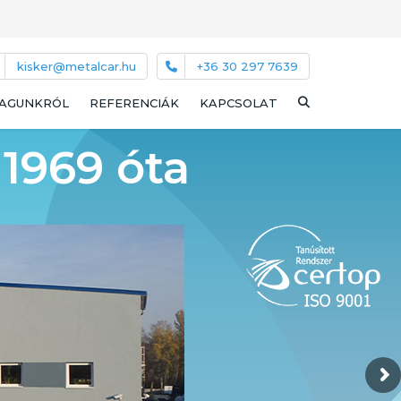
kisker@metalcar.hu
+36 30 297 7639
AGUNKRÓL
REFERENCIÁK
KAPCSOLAT
1969 óta
RÓLUNK
MINŐSÉG
RÓLUNK IRTÁK
S