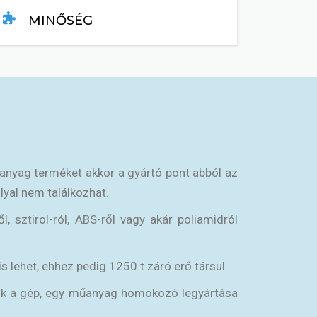
MINŐSÉG
TOVÁBB....
űanyag terméket akkor a gyártó pont abból az
lyal nem találkozhat.
, sztirol-ról, ABS-ről vagy akár poliamidról
 lehet, ehhez pedig 1250 t záró erő társul.
zik a gép, egy műanyag homokozó legyártása