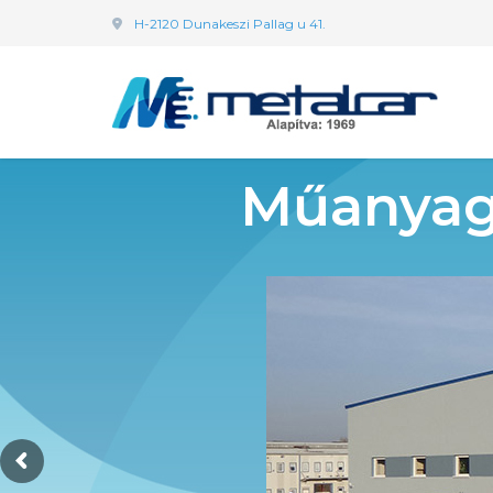
H-2120 Dunakeszi Pallag u 41.
Műanyag 