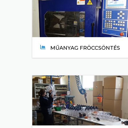
MŰANYAG FRÖCCSÖNTÉS
TOVÁBB...