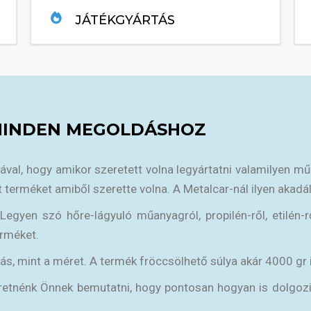
JÁTÉKGYÁRTÁS
TOVÁBB....
MINDEN MEGOLDÁSHOZ
mával, hogy amikor szeretett volna legyártatni valamilyen m
 terméket amiből szerette volna. A Metalcar-nál ilyen akadál
yen szó hőre-lágyuló műanyagról, propilén-ről, etilén-ről
erméket.
, mint a méret. A termék fröccsölhető súlya akár 4000 gr is
zeretnénk Önnek bemutatni, hogy pontosan hogyan is dolgo