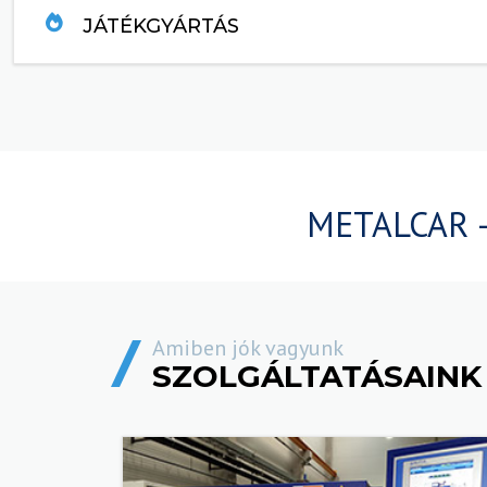
JÁTÉKGYÁRTÁS
TOVÁBB....
METALCAR 
Amiben jók vagyunk
SZOLGÁLTATÁSAINK